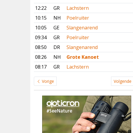
12:22
GR
Lachstern
10:15
NH
Poelruiter
10:05
GE
Slangenarend
09:34
GR
Poelruiter
08:50
DR
Slangenarend
08:26
NH
Grote Kanoet
08:17
GR
Lachstern
Vorige
Volgende