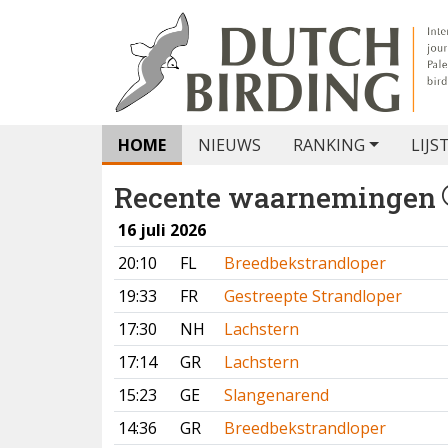
HOME
NIEUWS
RANKING
LIJS
Recente waarnemingen
16 juli 2026
20:10
FL
Breedbekstrandloper
19:33
FR
Gestreepte Strandloper
17:30
NH
Lachstern
17:14
GR
Lachstern
15:23
GE
Slangenarend
14:36
GR
Breedbekstrandloper