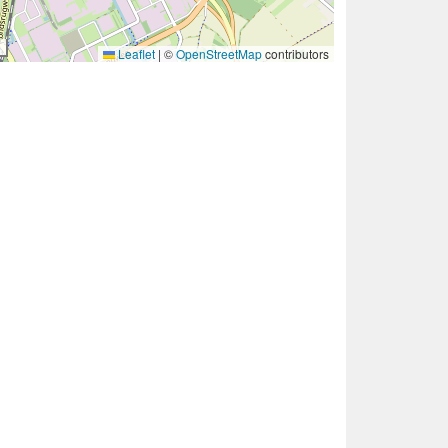
Leaflet
|
©
OpenStreetMap
contributors