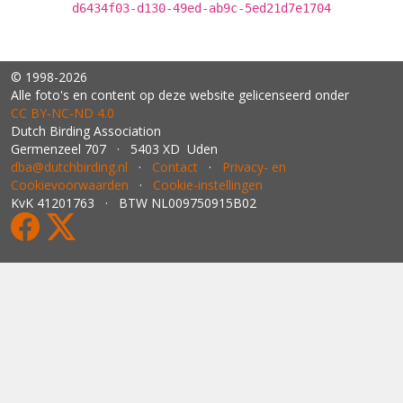
d6434f03-d130-49ed-ab9c-5ed21d7e1704
© 1998-2026
Alle foto's en content op deze website gelicenseerd onder
CC BY‑NC‑ND 4.0
Dutch Birding Association
Germenzeel 707 · 5403 XD Uden
dba@dutchbirding.nl
·
Contact
·
Privacy- en
Cookievoorwaarden
·
Cookie-instellingen
KvK 41201763 · BTW NL009750915B02