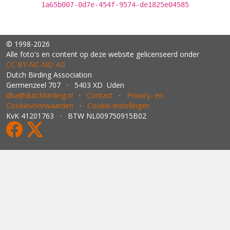
1a65b007-0d7e-454f-9574-de1825e04585
© 1998-2026
Alle foto's en content op deze website gelicenseerd onder
CC BY‑NC‑ND 4.0
Dutch Birding Association
Germenzeel 707 · 5403 XD Uden
dba@dutchbirding.nl
·
Contact
·
Privacy- en
Cookievoorwaarden
·
Cookie-instellingen
KvK 41201763 · BTW NL009750915B02