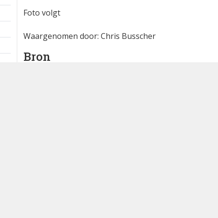
Foto volgt
Waargenomen door: Chris Busscher
Bron
waarneming.nl
Dutch Birding Association
Germenzeel 707 · 5403 XD Uden