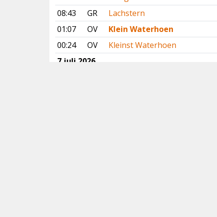
08:43
GR
Lachstern
01:07
OV
Klein Waterhoen
00:24
OV
Kleinst Waterhoen
7 juli 2026
15:51
NH
Grote Kanoet
15:46
FR
Gestreepte Strandloper
15:04
FR
Slangenarend
Vorige
Volgende
Copyright
© 2005-2026
Alle foto's en content en content op deze website