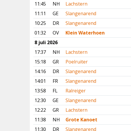
11:45
NH
Lachstern
11:11
GE
Slangenarend
10:25
DR
Slangenarend
01:32
OV
Klein Waterhoen
8 juli 2026
17:37
NH
Lachstern
15:18
GR
Poelruiter
14:16
DR
Slangenarend
14:01
FR
Slangenarend
13:58
FL
Ralreiger
12:30
GE
Slangenarend
12:22
GR
Lachstern
11:38
NH
Grote Kanoet
11:30
DR
Slangenarend