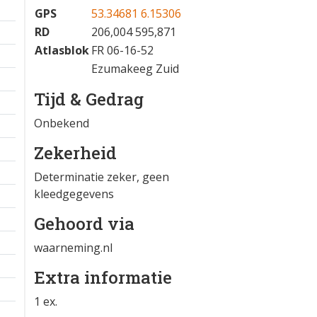
GPS
53.34681 6.15306
RD
206,004 595,871
Atlasblok
FR 06-16-52
Ezumakeeg Zuid
Tijd & Gedrag
Onbekend
Zekerheid
Determinatie zeker, geen
kleedgegevens
Gehoord via
waarneming.nl
Extra informatie
1 ex.
1 km