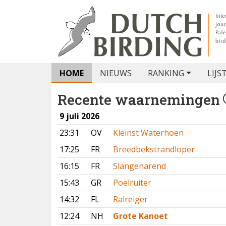
HOME
NIEUWS
RANKING
LIJS
Recente waarnemingen
9 juli 2026
23:31
OV
Kleinst Waterhoen
17:25
FR
Breedbekstrandloper
16:15
FR
Slangenarend
15:43
GR
Poelruiter
14:32
FL
Ralreiger
12:24
NH
Grote Kanoet