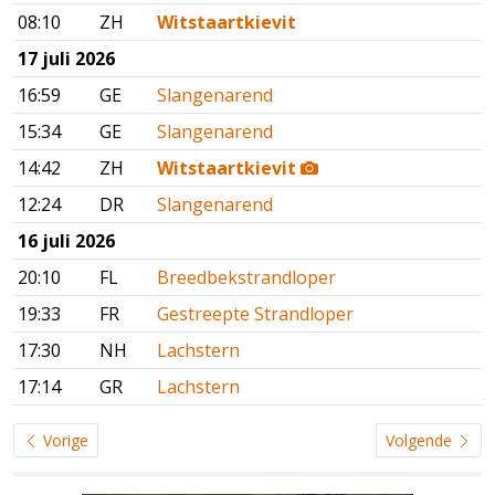
08:10
ZH
Witstaartkievit
17 juli 2026
16:59
GE
Slangenarend
15:34
GE
Slangenarend
14:42
ZH
Witstaartkievit
12:24
DR
Slangenarend
16 juli 2026
20:10
FL
Breedbekstrandloper
19:33
FR
Gestreepte Strandloper
17:30
NH
Lachstern
17:14
GR
Lachstern
Vorige
Volgende