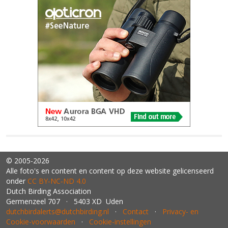
© 2005-2026
Alle foto's en content en content op deze website gelicenseerd
onder
CC BY‑NC‑ND 4.0
Dutch Birding Association
Germenzeel 707 · 5403 XD Uden
dutchbirdalerts@dutchbirding.nl
·
Contact
·
Privacy- en
Cookie-voorwaarden
·
Cookie-instellingen