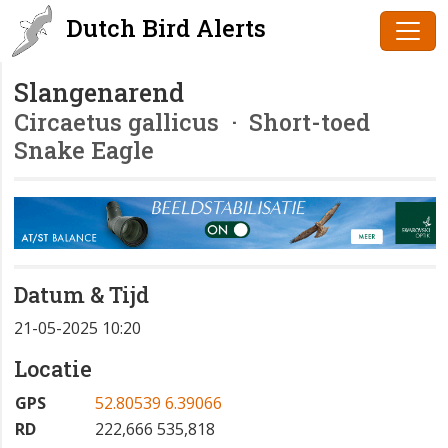
Dutch Bird Alerts
Slangenarend
Circaetus gallicus
· Short-toed
Snake Eagle
Datum & Tijd
21-05-2025 10:20
Locatie
GPS
52.80539 6.39066
RD
222,666 535,818