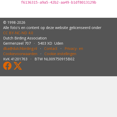
f6136315-a9a5-42b2-aa49-b1df8013129b
© 1998-2026
Alle foto's en content op deze website gelicenseerd onder
CC BY‑NC‑ND 4.0
Dutch Birding Association
Germenzeel 707 · 5403 XD Uden
dba@dutchbirding.nl
·
Contact
·
Privacy- en
Cookievoorwaarden
·
Cookie-instellingen
KvK 41201763 · BTW NL009750915B02