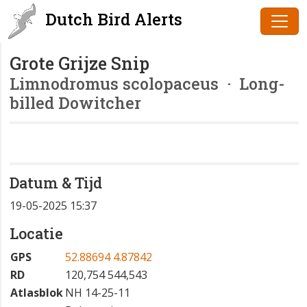
Dutch Bird Alerts
Grote Grijze Snip
Limnodromus scolopaceus
· Long-
billed Dowitcher
Datum & Tijd
19-05-2025 15:37
Locatie
GPS
52.88694 4.87842
RD
120,754 544,543
Atlasblok
NH 14-25-11