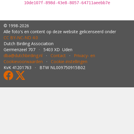
10de107f-898d-43e8-8057-64711aeebb7e
© 1998-2026
Alle foto's en content op deze website gelicenseerd onder
CC BY‑NC‑ND 4.0
Dutch Birding Association
Germenzeel 707 · 5403 XD Uden
dba@dutchbirding.nl
·
Contact
·
Privacy- en
Cookievoorwaarden
·
Cookie-instellingen
KvK 41201763 · BTW NL009750915B02