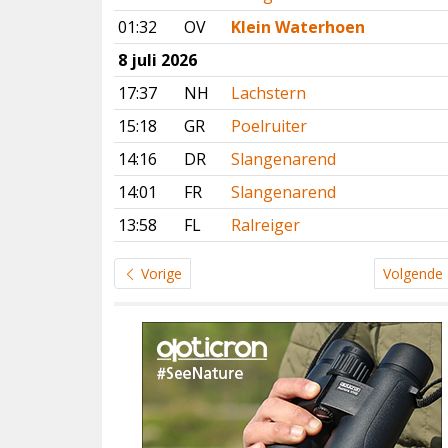
01:32
OV
Klein Waterhoen
8 juli 2026
17:37
NH
Lachstern
15:18
GR
Poelruiter
14:16
DR
Slangenarend
14:01
FR
Slangenarend
13:58
FL
Ralreiger
Vorige
Volgende