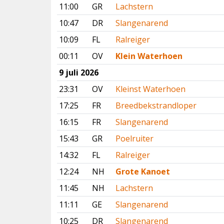
11:00
GR
Lachstern
10:47
DR
Slangenarend
10:09
FL
Ralreiger
00:11
OV
Klein Waterhoen
9 juli 2026
23:31
OV
Kleinst Waterhoen
17:25
FR
Breedbekstrandloper
16:15
FR
Slangenarend
15:43
GR
Poelruiter
14:32
FL
Ralreiger
12:24
NH
Grote Kanoet
11:45
NH
Lachstern
11:11
GE
Slangenarend
10:25
DR
Slangenarend