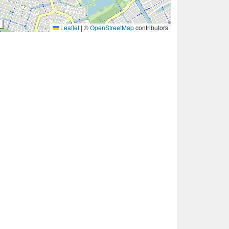
Leaflet
|
©
OpenStreetMap
contributors