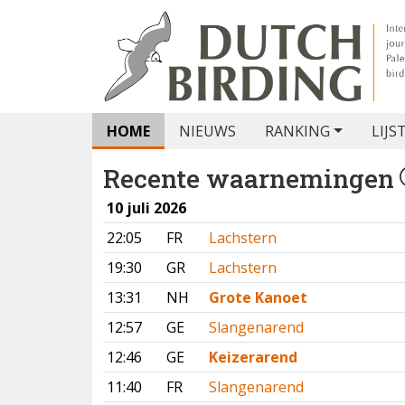
HOME
NIEUWS
RANKING
LIJS
Recente waarnemingen
10 juli 2026
22:05
FR
Lachstern
19:30
GR
Lachstern
13:31
NH
Grote Kanoet
12:57
GE
Slangenarend
12:46
GE
Keizerarend
11:40
FR
Slangenarend