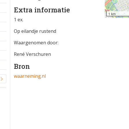
Extra informatie
1 km
1 ex.
Op eilandje rustend
Waargenomen door:
René Verschuren
Bron
waarneming.nl