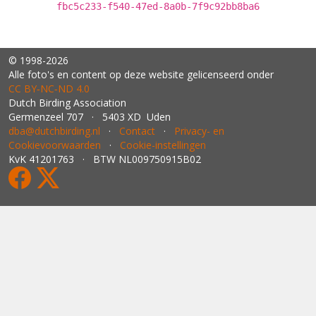
fbc5c233-f540-47ed-8a0b-7f9c92bb8ba6
© 1998-2026
Alle foto's en content op deze website gelicenseerd onder
CC BY‑NC‑ND 4.0
Dutch Birding Association
Germenzeel 707 · 5403 XD Uden
dba@dutchbirding.nl
·
Contact
·
Privacy- en
Cookievoorwaarden
·
Cookie-instellingen
KvK 41201763 · BTW NL009750915B02