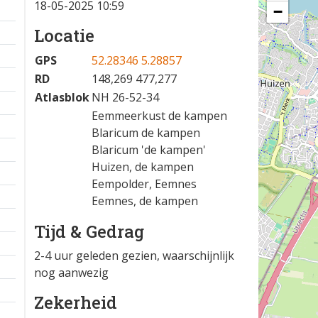
18-05-2025 10:59
−
Locatie
GPS
52.28346 5.28857
RD
148,269 477,277
Atlasblok
NH 26-52-34
Eemmeerkust de kampen
Blaricum de kampen
Blaricum 'de kampen'
Huizen, de kampen
Eempolder, Eemnes
Eemnes, de kampen
Tijd & Gedrag
2-4 uur geleden gezien, waarschijnlijk
nog aanwezig
Zekerheid