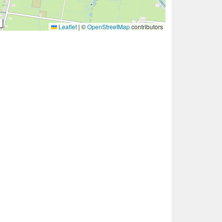
Leaflet
|
©
OpenStreetMap
contributors