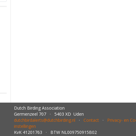
Dutch Birding Association
Germenzeel 707 · 5403 XD Uden
dutchbirdalerts@dutchbirding.nl
·
Contact
·
Privacy- en C
instellingen
KvK 41201763 · BTW NL009750915B02