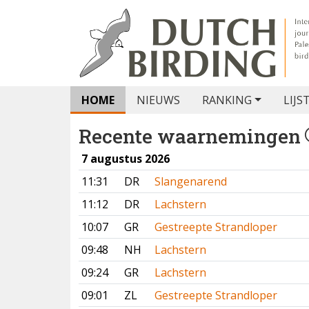
HOME
NIEUWS
RANKING
LIJS
Recente waarnemingen
7 augustus 2026
11:31
DR
Slangenarend
11:12
DR
Lachstern
10:07
GR
Gestreepte Strandloper
09:48
NH
Lachstern
09:24
GR
Lachstern
09:01
ZL
Gestreepte Strandloper