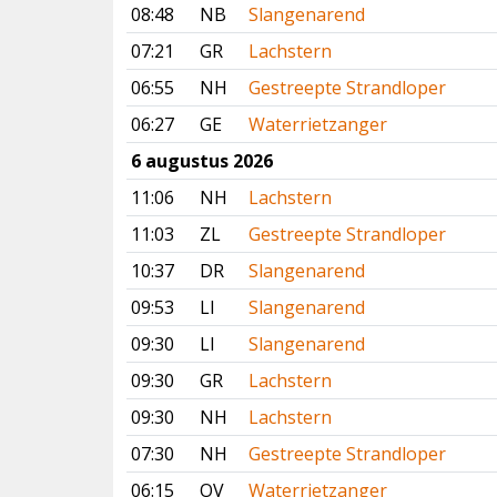
08:48
NB
Slangenarend
07:21
GR
Lachstern
06:55
NH
Gestreepte Strandloper
06:27
GE
Waterrietzanger
6 augustus 2026
11:06
NH
Lachstern
11:03
ZL
Gestreepte Strandloper
10:37
DR
Slangenarend
09:53
LI
Slangenarend
09:30
LI
Slangenarend
09:30
GR
Lachstern
09:30
NH
Lachstern
07:30
NH
Gestreepte Strandloper
06:15
OV
Waterrietzanger