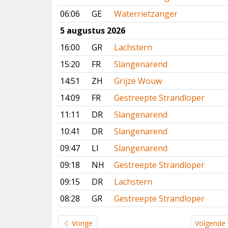
06:06
GE
Waterrietzanger
5 augustus 2026
16:00
GR
Lachstern
15:20
FR
Slangenarend
14:51
ZH
Grijze Wouw
14:09
FR
Gestreepte Strandloper
11:11
DR
Slangenarend
10:41
DR
Slangenarend
09:47
LI
Slangenarend
09:18
NH
Gestreepte Strandloper
09:15
DR
Lachstern
08:28
GR
Gestreepte Strandloper
Vorige
Volgende