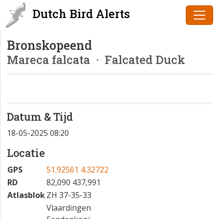
Dutch Bird Alerts
Bronskopeend
Mareca falcata
· Falcated Duck
Datum & Tijd
18-05-2025 08:20
Locatie
GPS
51.92561 4.32722
RD
82,090 437,991
Atlasblok
ZH 37-35-33
Vlaardingen