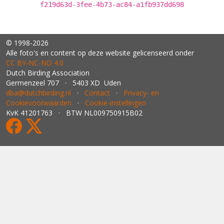
f219d63d-3fee-4b73-ac84-a1fb937dd698
© 1998-2026
Alle foto's en content op deze website gelicenseerd onder
CC BY‑NC‑ND 4.0
Dutch Birding Association
Germenzeel 707 · 5403 XD Uden
dba@dutchbirding.nl
·
Contact
·
Privacy- en
Cookievoorwaarden
·
Cookie-instellingen
KvK 41201763 · BTW NL009750915B02