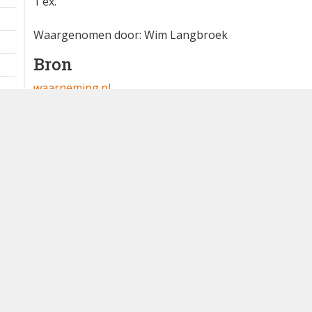
1 ex.
Waargenomen door: Wim Langbroek
Bron
waarneming.nl
Dutch Birding Association
Germenzeel 707 · 5403 XD Uden