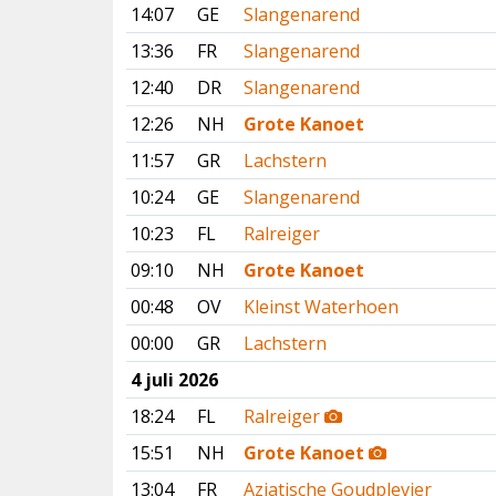
14:07
GE
Slangenarend
13:36
FR
Slangenarend
12:40
DR
Slangenarend
12:26
NH
Grote Kanoet
11:57
GR
Lachstern
10:24
GE
Slangenarend
10:23
FL
Ralreiger
09:10
NH
Grote Kanoet
00:48
OV
Kleinst Waterhoen
00:00
GR
Lachstern
4 juli 2026
18:24
FL
Ralreiger
15:51
NH
Grote Kanoet
13:04
FR
Aziatische Goudplevier