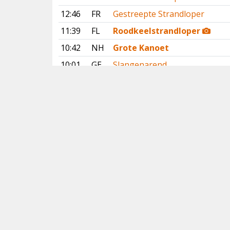
12:46
FR
Gestreepte Strandloper
11:39
FL
Roodkeelstrandloper
10:42
NH
Grote Kanoet
10:01
GE
Slangenarend
09:27
DR
Slangenarend
00:31
OV
Klein Waterhoen
00:29
OV
Kleinst Waterhoen
Vorige
Volgende
Copyright
© 2005-2026
Alle foto's en content en content op deze website