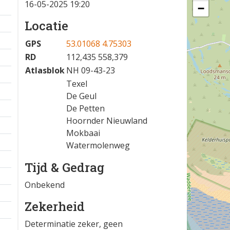
16-05-2025 19:20
−
Locatie
GPS
53.01068 4.75303
RD
112,435 558,379
Atlasblok
NH 09-43-23
Texel
De Geul
De Petten
Hoornder Nieuwland
Mokbaai
Watermolenweg
Tijd & Gedrag
Onbekend
Zekerheid
Determinatie zeker, geen