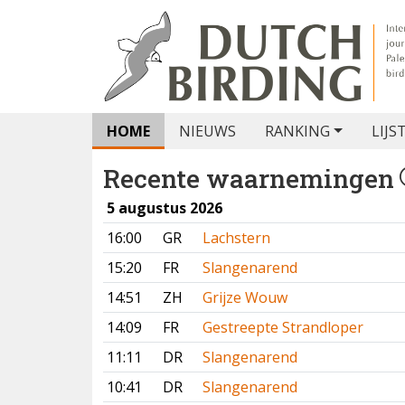
HOME
NIEUWS
RANKING
LIJS
Recente waarnemingen
5 augustus 2026
16:00
GR
Lachstern
15:20
FR
Slangenarend
14:51
ZH
Grijze Wouw
14:09
FR
Gestreepte Strandloper
11:11
DR
Slangenarend
10:41
DR
Slangenarend