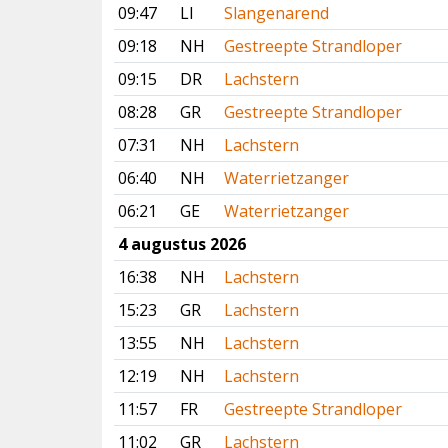
09:47
LI
Slangenarend
09:18
NH
Gestreepte Strandloper
09:15
DR
Lachstern
08:28
GR
Gestreepte Strandloper
07:31
NH
Lachstern
06:40
NH
Waterrietzanger
06:21
GE
Waterrietzanger
4 augustus 2026
16:38
NH
Lachstern
15:23
GR
Lachstern
13:55
NH
Lachstern
12:19
NH
Lachstern
11:57
FR
Gestreepte Strandloper
11:02
GR
Lachstern