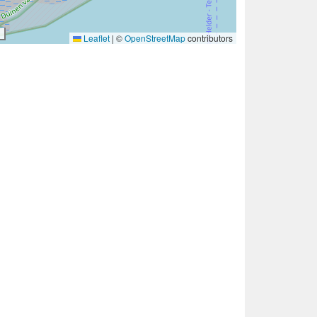
Leaflet
|
©
OpenStreetMap
contributors