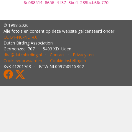
6c088514-8656-4f37-8be4-289bcb66c770
© 1998-2026
Alle foto's en content op deze website gelicenseerd onder
CC BY‑NC‑ND 4.0
Dutch Birding Association
Germenzeel 707 · 5403 XD Uden
dba@dutchbirding.nl
·
Contact
·
Privacy- en
Cookievoorwaarden
·
Cookie-instellingen
KvK 41201763 · BTW NL009750915B02