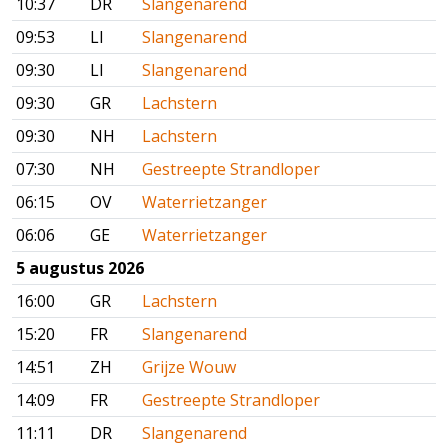
10:37
DR
Slangenarend
09:53
LI
Slangenarend
09:30
LI
Slangenarend
09:30
GR
Lachstern
09:30
NH
Lachstern
07:30
NH
Gestreepte Strandloper
06:15
OV
Waterrietzanger
06:06
GE
Waterrietzanger
5 augustus 2026
16:00
GR
Lachstern
15:20
FR
Slangenarend
14:51
ZH
Grijze Wouw
14:09
FR
Gestreepte Strandloper
11:11
DR
Slangenarend