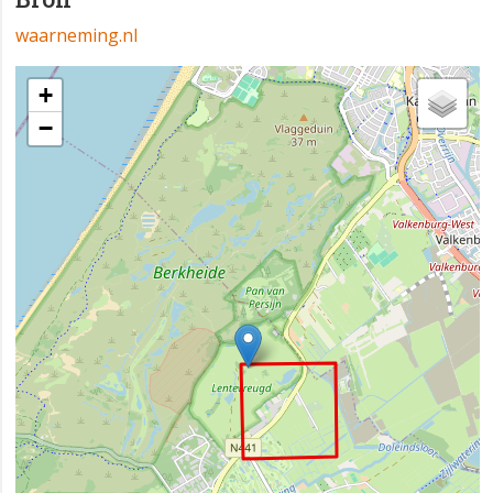
waarneming.nl
+
−