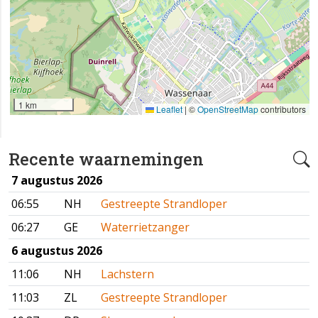
1 km
Leaflet
|
©
OpenStreetMap
contributors
Recente waarnemingen
7 augustus 2026
06:55
NH
Gestreepte Strandloper
06:27
GE
Waterrietzanger
6 augustus 2026
11:06
NH
Lachstern
11:03
ZL
Gestreepte Strandloper