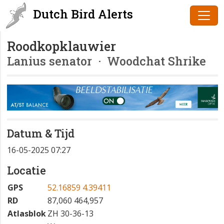
Dutch Bird Alerts
Roodkopklauwier
Lanius senator
· Woodchat Shrike
Datum & Tijd
16-05-2025 07:27
Locatie
GPS
52.16859 4.39411
RD
87,060 464,957
Atlasblok
ZH 30-36-13