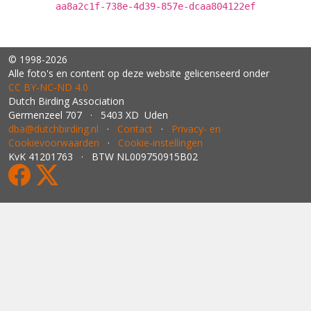
aa8a2c1f-738e-4d39-857e-dcaa804122ef
© 1998-2026
Alle foto's en content op deze website gelicenseerd onder
CC BY‑NC‑ND 4.0
Dutch Birding Association
Germenzeel 707 · 5403 XD Uden
dba@dutchbirding.nl
·
Contact
·
Privacy- en
Cookievoorwaarden
·
Cookie-instellingen
KvK 41201763 · BTW NL009750915B02