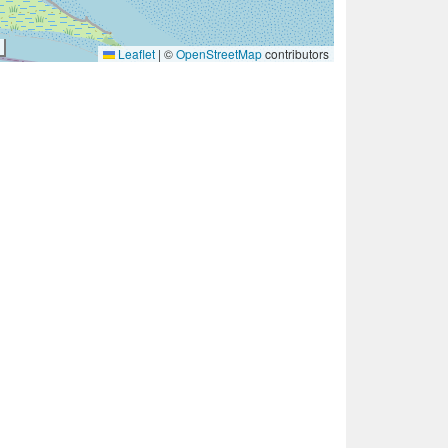
Leaflet
|
©
OpenStreetMap
contributors