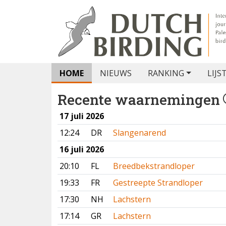
HOME
NIEUWS
RANKING
LIJS
Recente waarnemingen
17 juli 2026
12:24
DR
Slangenarend
16 juli 2026
20:10
FL
Breedbekstrandloper
19:33
FR
Gestreepte Strandloper
17:30
NH
Lachstern
17:14
GR
Lachstern