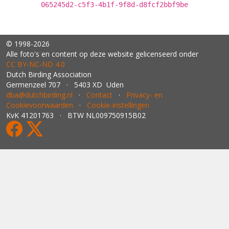
065245d2-c5f3-4b1f-9f8d-d8fcf2bbf9be
© 1998-2026
Alle foto's en content op deze website gelicenseerd onder
CC BY‑NC‑ND 4.0
Dutch Birding Association
Germenzeel 707 · 5403 XD Uden
dba@dutchbirding.nl
·
Contact
·
Privacy- en
Cookievoorwaarden
·
Cookie-instellingen
KvK 41201763 · BTW NL009750915B02