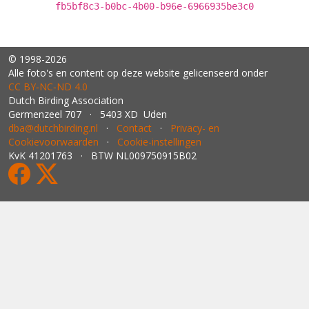
fb5bf8c3-b0bc-4b00-b96e-6966935be3c0
© 1998-2026
Alle foto's en content op deze website gelicenseerd onder
CC BY‑NC‑ND 4.0
Dutch Birding Association
Germenzeel 707 · 5403 XD Uden
dba@dutchbirding.nl
·
Contact
·
Privacy- en
Cookievoorwaarden
·
Cookie-instellingen
KvK 41201763 · BTW NL009750915B02