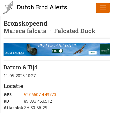
Dutch Bird Alerts
Bronskopeend
Mareca falcata
· Falcated Duck
Datum & Tijd
11-05-2025 10:27
Locatie
GPS
52.06607 4.43770
RD
89,893 453,512
Atlasblok
ZH 30-56-25