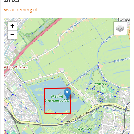
waarneming.nl
+
−