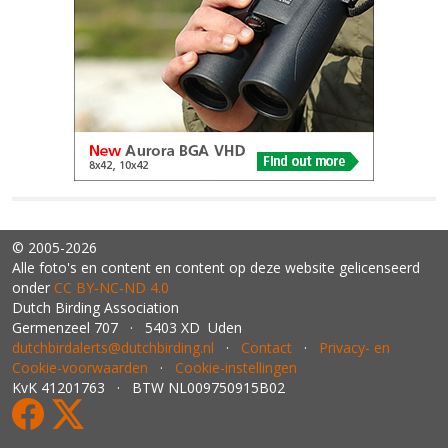
© 2005-2026
Alle foto's en content en content op deze website gelicenseerd
onder
CC BY‑NC‑ND 4.0
Dutch Birding Association
Germenzeel 707 · 5403 XD Uden
dutchbirdalerts@dutchbirding.nl
·
Contact
·
Privacy- en
Cookie-voorwaarden
·
Cookie-instellingen
KvK 41201763 · BTW NL009750915B02