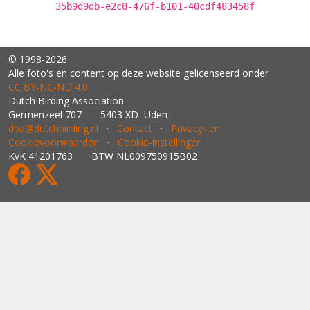
35b9d9db-e2c8-476f-b101-40cdf483458f
© 1998-2026
Alle foto's en content op deze website gelicenseerd onder
CC BY‑NC‑ND 4.0
Dutch Birding Association
Germenzeel 707 · 5403 XD Uden
dba@dutchbirding.nl
·
Contact
·
Privacy- en
Cookievoorwaarden
·
Cookie-instellingen
KvK 41201763 · BTW NL009750915B02