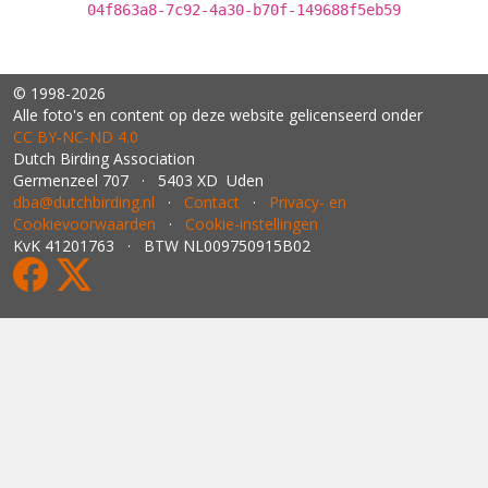
04f863a8-7c92-4a30-b70f-149688f5eb59
© 1998-2026
Alle foto's en content op deze website gelicenseerd onder
CC BY‑NC‑ND 4.0
Dutch Birding Association
Germenzeel 707 · 5403 XD Uden
dba@dutchbirding.nl
·
Contact
·
Privacy- en
Cookievoorwaarden
·
Cookie-instellingen
KvK 41201763 · BTW NL009750915B02