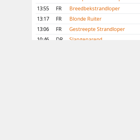
13:55
FR
Breedbekstrandloper
13:17
FR
Blonde Ruiter
13:06
FR
Gestreepte Strandloper
10:46
DR
Slangenarend
10:35
LI
Slangenarend
09:40
NH
Slangenarend
09:20
NH
Lachstern
Vorige
Volgende