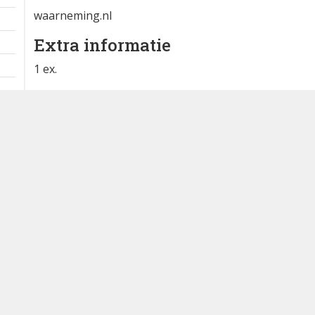
waarneming.nl
Extra informatie
1 ex.
In een mooie groep zwaluwen. Kort,
maar erg fraai gezien. Geen
doorlopend nekbandje en geen
opvallende buikstreping helaas.
Poging gedaan voor foto's, maar
daarvoor ging het te snel helaas. Erg
blij mee! Samen met Gerard. @admins:
bij invoeren roodstuit in Obsmapp
wordt deze als Amoerroodstuit
geüpload naar deze site.
Waargenomen door: Bram Roobol