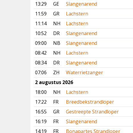
13:29
GE
Slangenarend
11:59
GR
Lachstern
11:14
NH
Lachstern
10:52
DR
Slangenarend
09:00
NB
Slangenarend
08:42
NH
Lachstern
08:34
DR
Slangenarend
07:06
ZH
Waterrietzanger
2 augustus 2026
18:00
NH
Lachstern
17:22
FR
Breedbekstrandloper
16:55
GR
Gestreepte Strandloper
16:19
FR
Slangenarend
14:19
FR
Bonapartes Strandloper