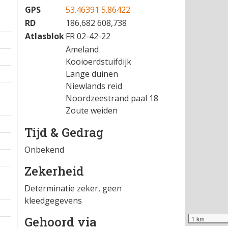
GPS
53.46391 5.86422
RD
186,682 608,738
Atlasblok
FR 02-42-22
Ameland
Kooioerdstuifdijk
Lange duinen
Niewlands reid
Noordzeestrand paal 18
Zoute weiden
Tijd & Gedrag
Onbekend
Zekerheid
Determinatie zeker, geen
kleedgegevens
Gehoord via
1 km