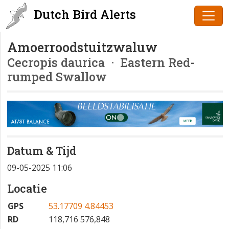
Dutch Bird Alerts
Amoerroodstuitzwaluw
Cecropis daurica
· Eastern Red-
rumped Swallow
Datum & Tijd
09-05-2025 11:06
Locatie
GPS
53.17709 4.84453
RD
118,716 576,848