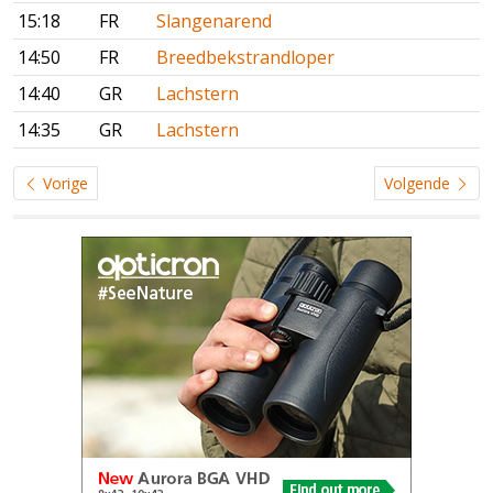
15:18
FR
Slangenarend
14:50
FR
Breedbekstrandloper
14:40
GR
Lachstern
14:35
GR
Lachstern
Vorige
Volgende