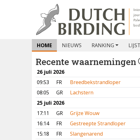
HOME
NIEUWS
RANKING
LIJS
Recente waarnemingen
26 juli 2026
09:53
FR
Breedbekstrandloper
08:05
GR
Lachstern
25 juli 2026
17:11
GR
Grijze Wouw
16:14
FR
Gestreepte Strandloper
15:18
FR
Slangenarend