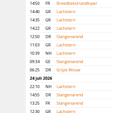
14:50
FR
Breedbekstrandloper
14:40
GR
Lachstern
14:35
GR
Lachstern
14:22
GR
Lachstern
12:50
DR
Slangenarend
11:03
GR
Lachstern
10:39
NH
Lachstern
09:34
GE
Slangenarend
06:25
DR
Grijze Wouw
24 juli 2026
22:10
NH
Lachstern
14:55
DR
Slangenarend
13:25
FR
Slangenarend
12:30
GR
Lachstern