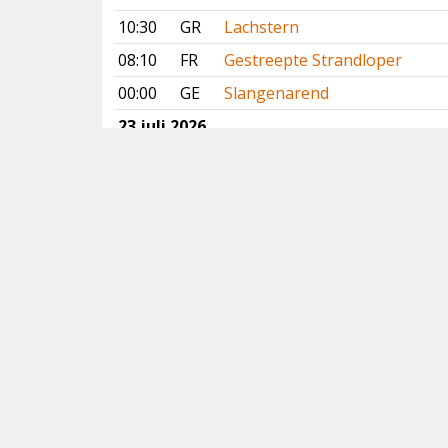
10:30
GR
Lachstern
08:10
FR
Gestreepte Strandloper
00:00
GE
Slangenarend
23 juli 2026
13:41
GE
Slangenarend
11:53
FR
Slangenarend
11:20
DR
Slangenarend
10:04
ZH
Roze Spreeuw
Vorige
Volgende
Copyright
© 2005-2026