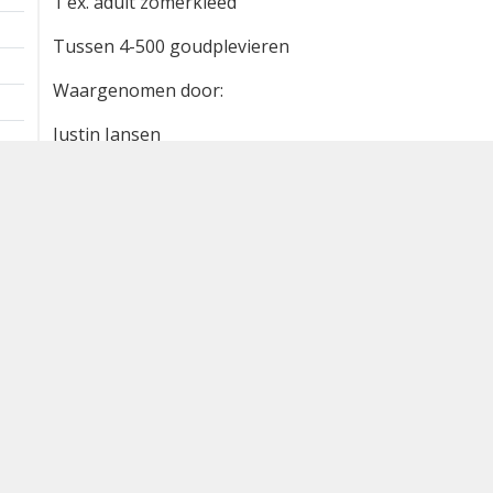
1 ex. adult zomerkleed
Tussen 4-500 goudplevieren
Waargenomen door:
Justin Jansen
Bron
waarneming.nl
Dutch Birding Association