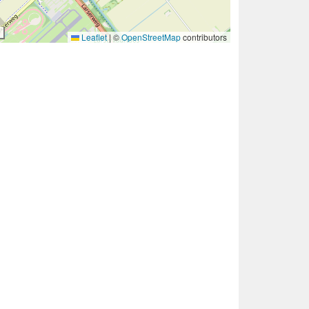
Leaflet
|
©
OpenStreetMap
contributors