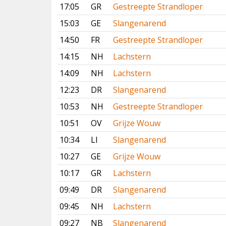
17:05
GR
Gestreepte Strandloper
15:03
GE
Slangenarend
14:50
FR
Gestreepte Strandloper
14:15
NH
Lachstern
14:09
NH
Lachstern
12:23
DR
Slangenarend
10:53
NH
Gestreepte Strandloper
10:51
OV
Grijze Wouw
10:34
LI
Slangenarend
10:27
GE
Grijze Wouw
10:17
GR
Lachstern
09:49
DR
Slangenarend
09:45
NH
Lachstern
09:27
NB
Slangenarend