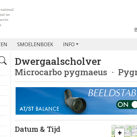
TEN
SMOELENBOEK
INFO
Dwergaalscholver
Microcarbo pygmaeus
· Pyg
Datum & Tijd
+