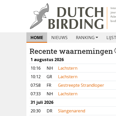
HOME
NIEUWS
RANKING
LIJS
Recente waarnemingen
1 augustus 2026
10:16
NH
Lachstern
10:12
GR
Lachstern
07:58
FR
Gestreepte Strandloper
07:33
NH
Lachstern
31 juli 2026
20:30
DR
Slangenarend