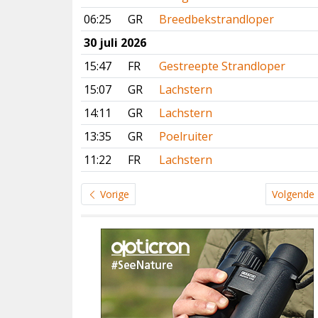
06:25
GR
Breedbekstrandloper
30 juli 2026
15:47
FR
Gestreepte Strandloper
15:07
GR
Lachstern
14:11
GR
Lachstern
13:35
GR
Poelruiter
11:22
FR
Lachstern
Vorige
Volgende