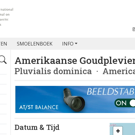
TEN
SMOELENBOEK
INFO
Amerikaanse Goudplevie
Pluvialis dominica
· America
Datum & Tijd
+