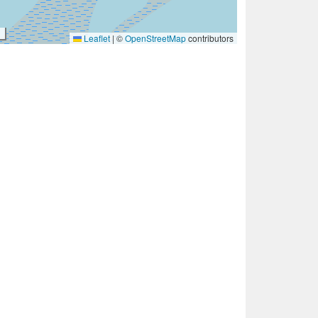
Leaflet
|
©
OpenStreetMap
contributors