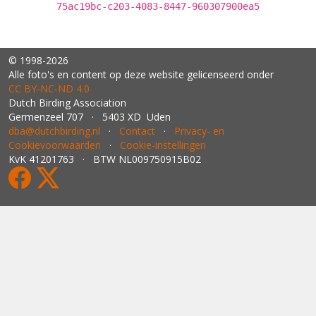
75ac19bc-c203-4083-8447-960307900ea5
© 1998-2026
Alle foto's en content op deze website gelicenseerd onder
CC BY‑NC‑ND 4.0
Dutch Birding Association
Germenzeel 707 · 5403 XD Uden
dba@dutchbirding.nl
·
Contact
·
Privacy- en
Cookievoorwaarden
·
Cookie-instellingen
KvK 41201763 · BTW NL009750915B02