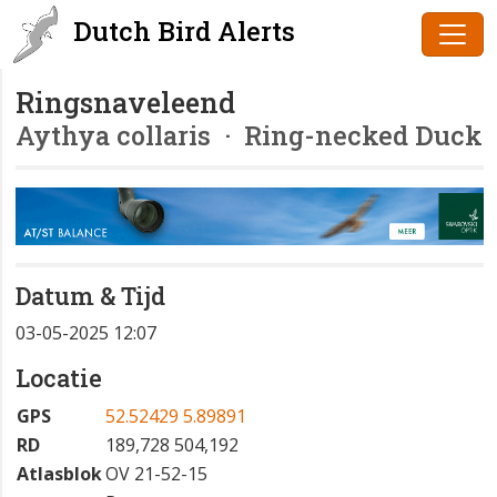
Dutch Bird Alerts
Ringsnaveleend
Aythya collaris
· Ring-necked Duck
Datum & Tijd
03-05-2025 12:07
Locatie
GPS
52.52429 5.89891
RD
189,728 504,192
Atlasblok
OV 21-52-15