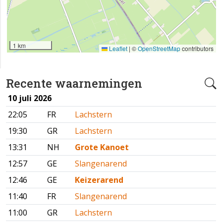
1 km
Leaflet
|
©
OpenStreetMap
contributors
Recente waarnemingen
10 juli 2026
22:05
FR
Lachstern
19:30
GR
Lachstern
13:31
NH
Grote Kanoet
12:57
GE
Slangenarend
12:46
GE
Keizerarend
11:40
FR
Slangenarend
11:00
GR
Lachstern