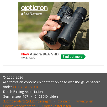
© 2005-2026
Alle foto's en content en content op deze website gelicenseerd
onder
CC BY‑NC‑ND 4.0
Dutch Birding Association
Germenzeel 707 · 5403 XD Uden
dutchbirdalerts@dutchbirding.nl
·
Contact
·
Privacy- en
Cookie-voorwaarden
·
Cookie-instellingen