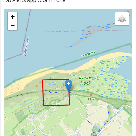
DB Alerts App voor iPhone
+
−