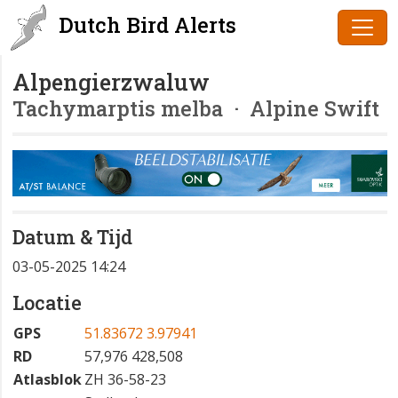
Dutch Bird Alerts
Alpengierzwaluw
Tachymarptis melba
· Alpine Swift
Datum & Tijd
03-05-2025 14:24
Locatie
GPS
51.83672 3.97941
RD
57,976 428,508
Atlasblok
ZH 36-58-23