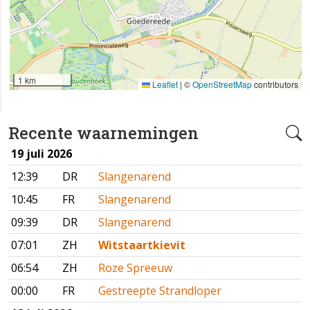
1 km
Leaflet
|
©
OpenStreetMap
contributors
Recente waarnemingen
19 juli 2026
12:39
DR
Slangenarend
10:45
FR
Slangenarend
09:39
DR
Slangenarend
07:01
ZH
Witstaartkievit
06:54
ZH
Roze Spreeuw
00:00
FR
Gestreepte Strandloper