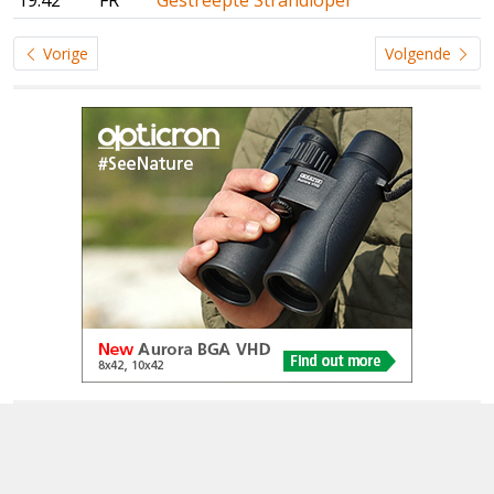
19:42
FR
Gestreepte Strandloper
Vorige
Volgende
© 2005-2026
Alle foto's en content en content op deze website gelicenseerd