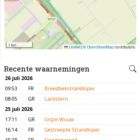
1 km
Leaflet
|
©
OpenStreetMap
contributors
Recente waarnemingen
26 juli 2026
09:53
FR
Breedbekstrandloper
08:05
GR
Lachstern
25 juli 2026
17:11
GR
Grijze Wouw
16:14
FR
Gestreepte Strandloper