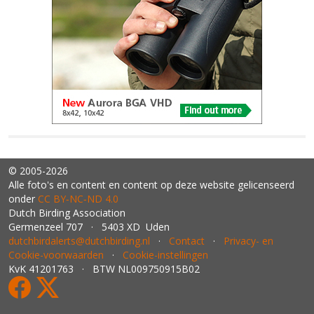
© 2005-2026
Alle foto's en content en content op deze website gelicenseerd
onder
CC BY‑NC‑ND 4.0
Dutch Birding Association
Germenzeel 707 · 5403 XD Uden
dutchbirdalerts@dutchbirding.nl
·
Contact
·
Privacy- en
Cookie-voorwaarden
·
Cookie-instellingen
KvK 41201763 · BTW NL009750915B02