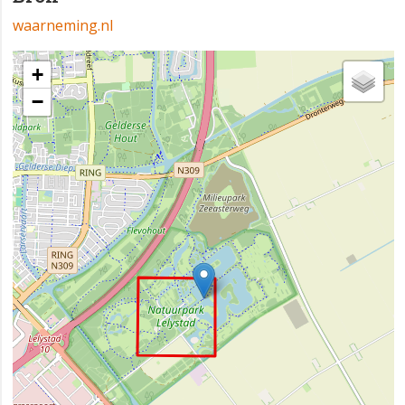
waarneming.nl
+
−