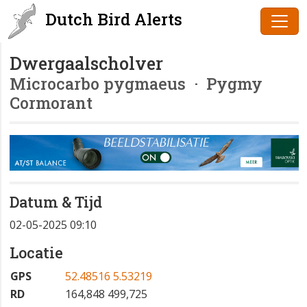
Dutch Bird Alerts
Dwergaalscholver
Microcarbo pygmaeus
· Pygmy
Cormorant
Datum & Tijd
02-05-2025 09:10
Locatie
GPS
52.48516 5.53219
RD
164,848 499,725