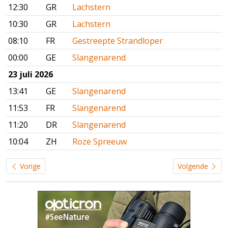
12:30
GR
Lachstern
10:30
GR
Lachstern
08:10
FR
Gestreepte Strandloper
00:00
GE
Slangenarend
23 juli 2026
13:41
GE
Slangenarend
11:53
FR
Slangenarend
11:20
DR
Slangenarend
10:04
ZH
Roze Spreeuw
Vorige
Volgende