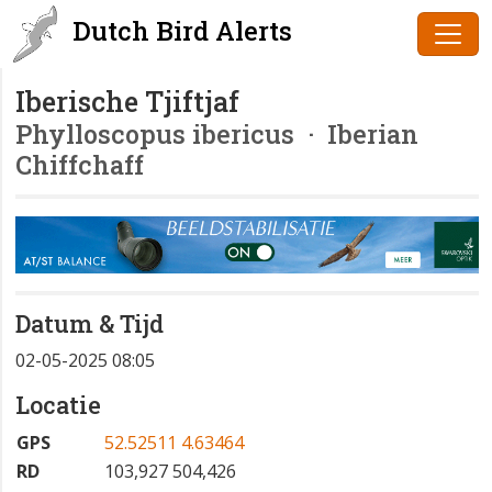
Dutch Bird Alerts
Iberische Tjiftjaf
Phylloscopus ibericus
· Iberian
Chiffchaff
Datum & Tijd
02-05-2025 08:05
Locatie
GPS
52.52511 4.63464
RD
103,927 504,426