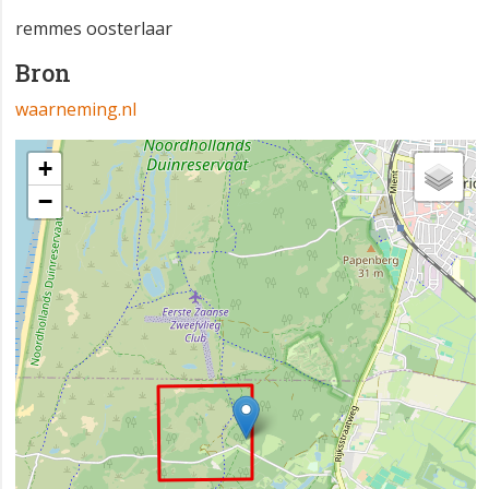
remmes oosterlaar
Bron
waarneming.nl
+
−