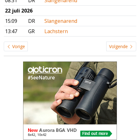
08:31
DR
Slangenarend
22 juli 2026
15:09
DR
Slangenarend
13:47
GR
Lachstern
Vorige
Volgende