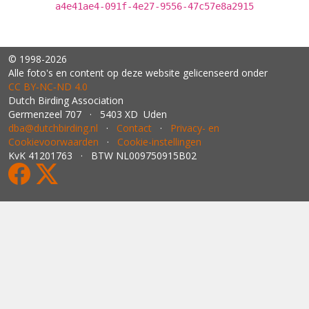
a4e41ae4-091f-4e27-9556-47c57e8a2915
© 1998-2026
Alle foto's en content op deze website gelicenseerd onder
CC BY‑NC‑ND 4.0
Dutch Birding Association
Germenzeel 707 · 5403 XD Uden
dba@dutchbirding.nl
·
Contact
·
Privacy- en
Cookievoorwaarden
·
Cookie-instellingen
KvK 41201763 · BTW NL009750915B02