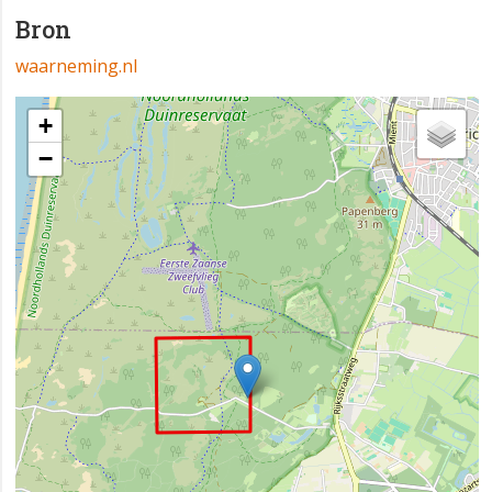
Bron
waarneming.nl
+
−