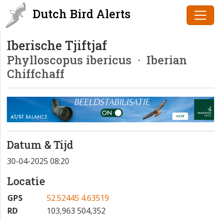
Dutch Bird Alerts
Iberische Tjiftjaf
Phylloscopus ibericus
· Iberian
Chiffchaff
Datum & Tijd
30-04-2025 08:20
Locatie
GPS
52.52445 4.63519
RD
103,963 504,352