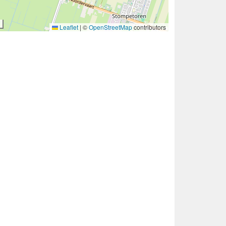
Leaflet
|
©
OpenStreetMap
contributors