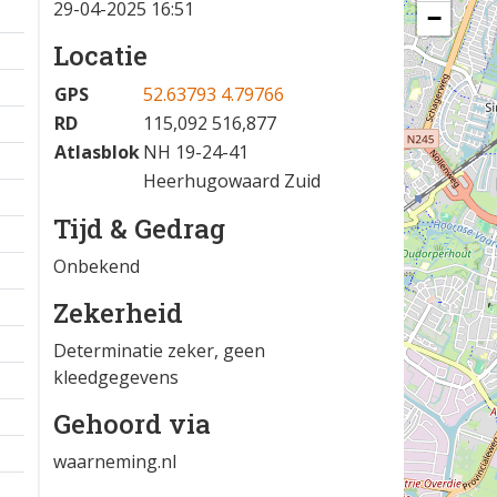
29-04-2025 16:51
−
Locatie
GPS
52.63793 4.79766
RD
115,092 516,877
Atlasblok
NH 19-24-41
Heerhugowaard Zuid
Tijd & Gedrag
Onbekend
Zekerheid
Determinatie zeker, geen
kleedgegevens
Gehoord via
waarneming.nl