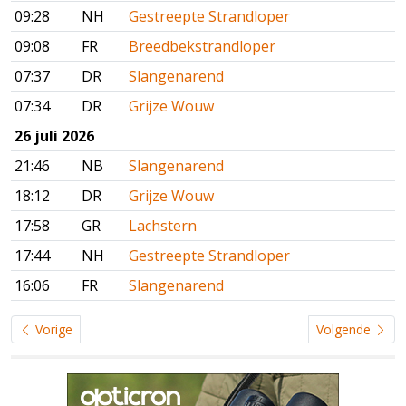
09:28
NH
Gestreepte Strandloper
09:08
FR
Breedbekstrandloper
07:37
DR
Slangenarend
07:34
DR
Grijze Wouw
26 juli 2026
21:46
NB
Slangenarend
18:12
DR
Grijze Wouw
17:58
GR
Lachstern
17:44
NH
Gestreepte Strandloper
16:06
FR
Slangenarend
Vorige
Volgende