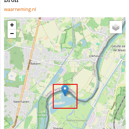
waarneming.nl
+
−