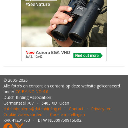
© 2005-2026
Alle foto's en content en content op deze website gelicenseerd
onder
CC BY‑NC‑ND 4.0
Dutch Birding Association
Germenzeel 707 · 5403 XD Uden
dutchbirdalerts@dutchbirding.nl
·
Contact
·
Privacy- en
Cookie-voorwaarden
·
Cookie-instellingen
KvK 41201763 · BTW NL009750915B02