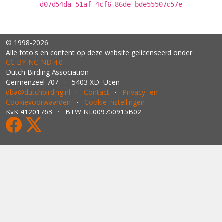
d07d54da-51af-4cf6-86de-bde55507c57e
© 1998-2026
Alle foto's en content op deze website gelicenseerd onder
CC BY‑NC‑ND 4.0
Dutch Birding Association
Germenzeel 707 · 5403 XD Uden
dba@dutchbirding.nl
·
Contact
·
Privacy- en
Cookievoorwaarden
·
Cookie-instellingen
KvK 41201763 · BTW NL009750915B02