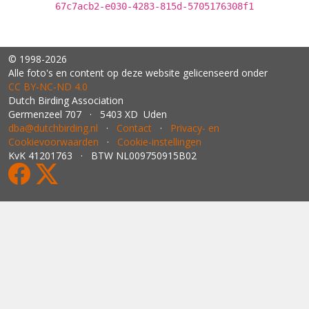
67c7acb2-e030-4283-815d-5705176308f1
© 1998-2026
Alle foto's en content op deze website gelicenseerd onder
CC BY‑NC‑ND 4.0
Dutch Birding Association
Germenzeel 707 · 5403 XD Uden
dba@dutchbirding.nl
·
Contact
·
Privacy- en
Cookievoorwaarden
·
Cookie-instellingen
KvK 41201763 · BTW NL009750915B02