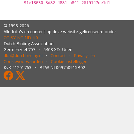
91e18630-3d82-4881-a841-26f9147de1d1
© 1998-2026
Alle foto's en content op deze website gelicenseerd onder
CC BY‑NC‑ND 4.0
Dutch Birding Association
Germenzeel 707 · 5403 XD Uden
dba@dutchbirding.nl
·
Contact
·
Privacy- en
Cookievoorwaarden
·
Cookie-instellingen
KvK 41201763 · BTW NL009750915B02