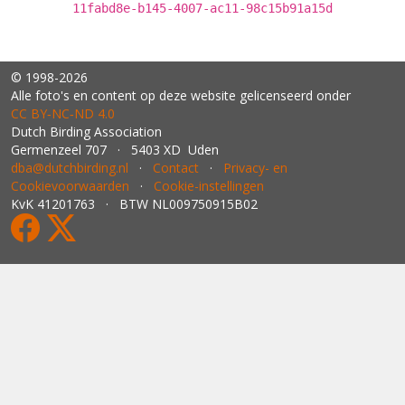
11fabd8e-b145-4007-ac11-98c15b91a15d
© 1998-2026
Alle foto's en content op deze website gelicenseerd onder
CC BY‑NC‑ND 4.0
Dutch Birding Association
Germenzeel 707 · 5403 XD Uden
dba@dutchbirding.nl
·
Contact
·
Privacy- en
Cookievoorwaarden
·
Cookie-instellingen
KvK 41201763 · BTW NL009750915B02