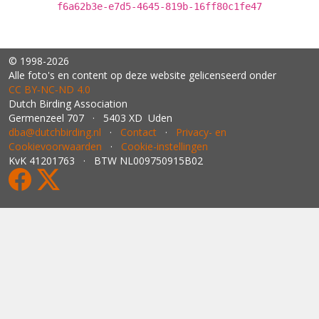
f6a62b3e-e7d5-4645-819b-16ff80c1fe47
© 1998-2026
Alle foto's en content op deze website gelicenseerd onder
CC BY‑NC‑ND 4.0
Dutch Birding Association
Germenzeel 707 · 5403 XD Uden
dba@dutchbirding.nl
·
Contact
·
Privacy- en
Cookievoorwaarden
·
Cookie-instellingen
KvK 41201763 · BTW NL009750915B02