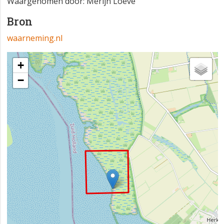
Waargenomen door: Merijn Loeve
Bron
waarneming.nl
+
−