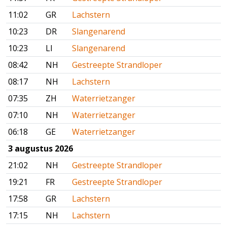
11:02
GR
Lachstern
10:23
DR
Slangenarend
10:23
LI
Slangenarend
08:42
NH
Gestreepte Strandloper
08:17
NH
Lachstern
07:35
ZH
Waterrietzanger
07:10
NH
Waterrietzanger
06:18
GE
Waterrietzanger
3 augustus 2026
21:02
NH
Gestreepte Strandloper
19:21
FR
Gestreepte Strandloper
17:58
GR
Lachstern
17:15
NH
Lachstern