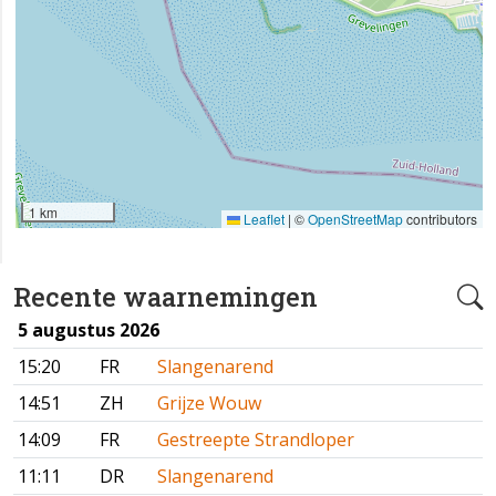
1 km
Leaflet
|
©
OpenStreetMap
contributors
Recente waarnemingen
5 augustus 2026
15:20
FR
Slangenarend
14:51
ZH
Grijze Wouw
14:09
FR
Gestreepte Strandloper
11:11
DR
Slangenarend