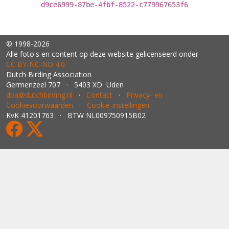
d9ce6999-87be-4fbf-8522-c779967653f6
© 1998-2026
Alle foto's en content op deze website gelicenseerd onder
CC BY‑NC‑ND 4.0
Dutch Birding Association
Germenzeel 707 · 5403 XD Uden
dba@dutchbirding.nl
·
Contact
·
Privacy- en
Cookievoorwaarden
·
Cookie-instellingen
KvK 41201763 · BTW NL009750915B02