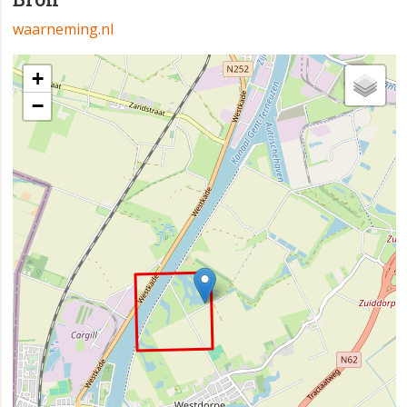
waarneming.nl
+
−