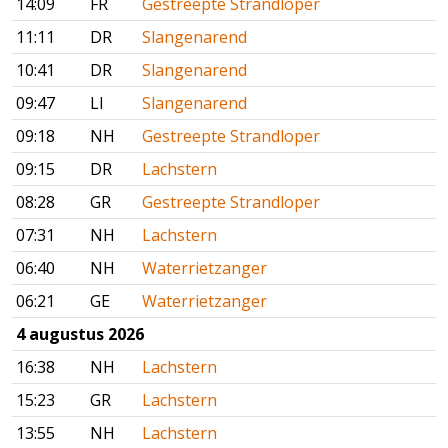
14:09
FR
Gestreepte Strandloper
11:11
DR
Slangenarend
10:41
DR
Slangenarend
09:47
LI
Slangenarend
09:18
NH
Gestreepte Strandloper
09:15
DR
Lachstern
08:28
GR
Gestreepte Strandloper
07:31
NH
Lachstern
06:40
NH
Waterrietzanger
06:21
GE
Waterrietzanger
4 augustus 2026
16:38
NH
Lachstern
15:23
GR
Lachstern
13:55
NH
Lachstern