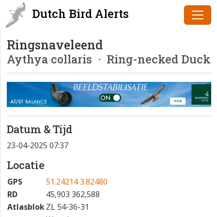
Dutch Bird Alerts
Ringsnaveleend
Aythya collaris
· Ring-necked Duck
Datum & Tijd
23-04-2025 07:37
Locatie
GPS
51.24214 3.82480
RD
45,903 362,588
Atlasblok
ZL 54-36-31