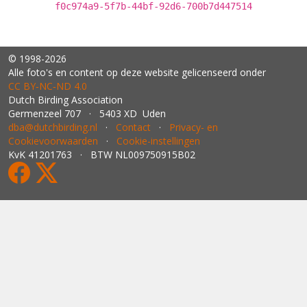
f0c974a9-5f7b-44bf-92d6-700b7d447514
© 1998-2026
Alle foto's en content op deze website gelicenseerd onder
CC BY‑NC‑ND 4.0
Dutch Birding Association
Germenzeel 707 · 5403 XD Uden
dba@dutchbirding.nl
·
Contact
·
Privacy- en
Cookievoorwaarden
·
Cookie-instellingen
KvK 41201763 · BTW NL009750915B02