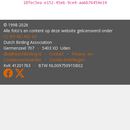
18fec5ea-e152-45e6-9ce4-aa6b76454e14
© 1998-2026
Alle foto's en content op deze website gelicenseerd onder
CC BY‑NC‑ND 4.0
Dutch Birding Association
Germenzeel 707 · 5403 XD Uden
dba@dutchbirding.nl
·
Contact
·
Privacy- en
Cookievoorwaarden
·
Cookie-instellingen
KvK 41201763 · BTW NL009750915B02