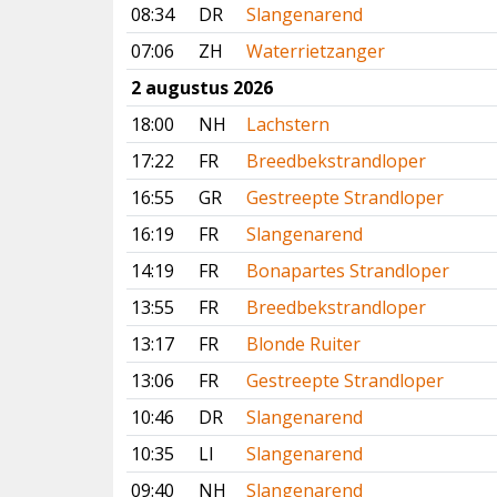
08:34
DR
Slangenarend
07:06
ZH
Waterrietzanger
2 augustus 2026
18:00
NH
Lachstern
17:22
FR
Breedbekstrandloper
16:55
GR
Gestreepte Strandloper
16:19
FR
Slangenarend
14:19
FR
Bonapartes Strandloper
13:55
FR
Breedbekstrandloper
13:17
FR
Blonde Ruiter
13:06
FR
Gestreepte Strandloper
10:46
DR
Slangenarend
10:35
LI
Slangenarend
09:40
NH
Slangenarend