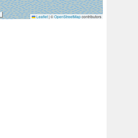
Leaflet
|
©
OpenStreetMap
contributors