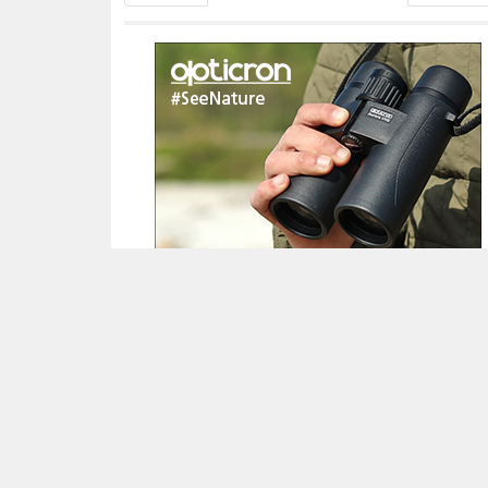
Copyright
© 2005-2026
Alle foto's en content en content op deze website
gelicenseerd onder
CC BY‑NC‑ND 4.0