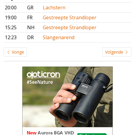
20:00
GR
Lachstern
19:00
FR
Gestreepte Strandloper
15:25
NH
Gestreepte Strandloper
12:23
DR
Slangenarend
Vorige
Volgende