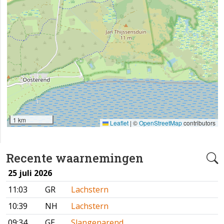
1 km
Leaflet
|
©
OpenStreetMap
contributors
Recente waarnemingen
25 juli 2026
11:03
GR
Lachstern
10:39
NH
Lachstern
09:34
GE
Slangenarend