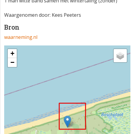
1 man witte band samen met wintertaling (zonder)
Waargenomen door: Kees Peeters
Bron
waarneming.nl
+
−